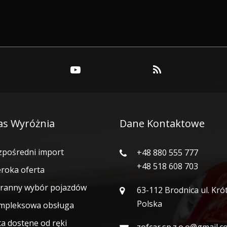
as Wyróżnia
Dane Kontaktowe
pośredni import
+48 880 555 777
+48 518 608 703
roka oferta
ranny wybór pojazdów
63-112 Brodnica ul. Kró
Polska
pleksowa obsługa
a dostęne od ręki